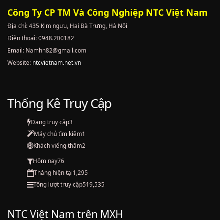
Công Ty CP TM Và Công Nghiệp NTC Việt Nam
Địa chỉ: 435 Kim ngưu, Hai Bà Trưng, Hà Nội
Điện thoại: 0948.200182
Email: Namhn82@gmail.com
Website:
ntcvietnam.net.vn
Thống Kê Truy Cập
Đang truy cập
3
Máy chủ tìm kiếm
1
Khách viếng thăm
2
Hôm nay
76
Tháng hiện tại
1,295
Tổng lượt truy cập
519,535
NTC Việt Nam trên MXH