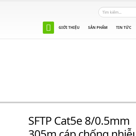
GIỚI THIỆU
SẢN PHẨM
TIN TỨC
SFTP Cat5e 8/0.5mm
305m cáp chống nhiễ