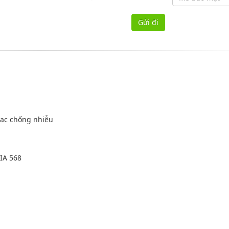
ọc bạc chống nhiễu
 mm
/EIA 568